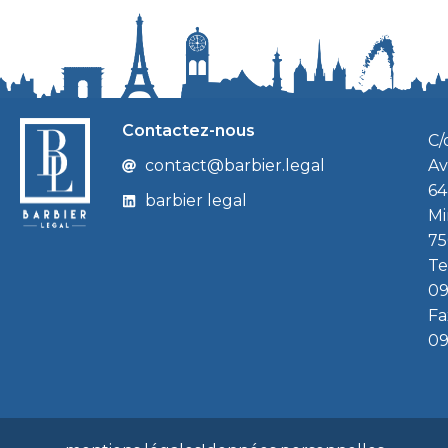
Contactez-nous
C/
contact@barbier.legal
Av
64
barbier legal
Mi
75
Te
09
Fa
09