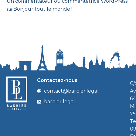
Un commentateur ou commentatrice WordPress
Bonjour tout le monde !
sur
Contactez-nous
C/
contact@barbier.legal
Av
64
barbier legal
Mi
75
Te
09